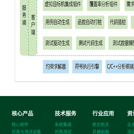
核心产品
技术服务
行业应用
资
核心软件
系统集成
航空航天
企
仿真与测试设备
仿真测试
兵器船舶
活