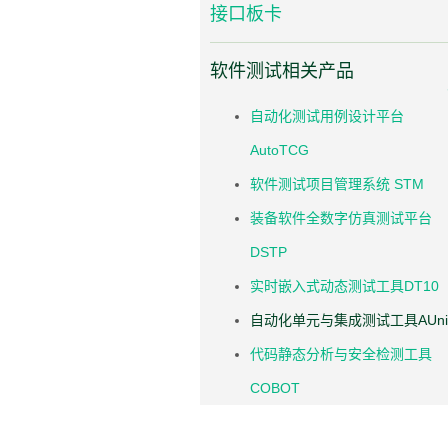
接口板卡
软件测试相关产品
自动化测试用例设计平台
AutoTCG
软件测试项目管理系统 STM
装备软件全数字仿真测试平台
DSTP
实时嵌入式动态测试工具DT10
自动化单元与集成测试工具AUni
代码静态分析与安全检测工具
COBOT