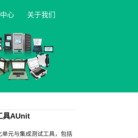
中心
关于我们
AUnit
的自动化单元与集成测试工具，包括