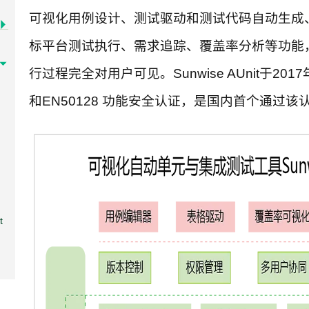
可视化用例设计、测试驱动和测试代码自动生成
标平台测试执行、需求追踪、覆盖率分析等功能
行过程完全对用户可见。Sunwise AUnit于2017年
和EN50128 功能安全认证，是国内首个通过
t