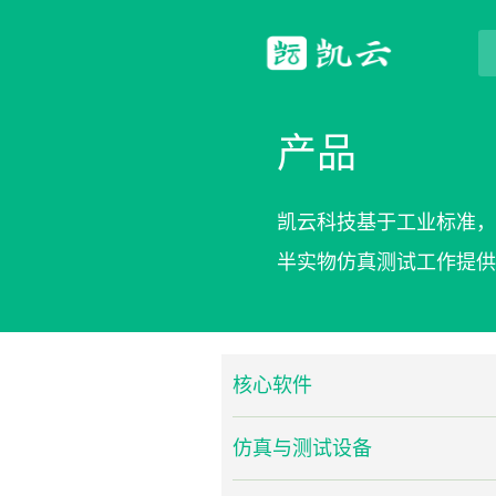
产品
凯云科技基于工业标准，
半实物仿真测试工作提供
核心软件
仿真与测试设备