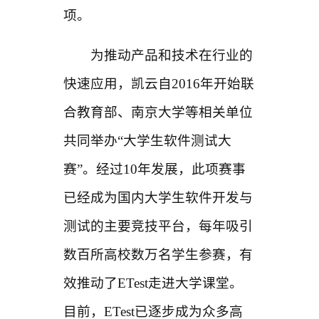
项
。
为推动产品和技术在行业的
快速应用，凯云自
2016年开始联
合教育部、南京大学等相关单位
共同举办“大学生软件测试大
赛”。经过
10
年发展，此项赛事
已经成为国内大学生软件
开发与
测试的主要竞技平台，每年吸引
数百所高校
数
万名学生参赛，有
效
推动了
ETest走进大学课堂。
目前，ETest已
逐步
成为
众多高