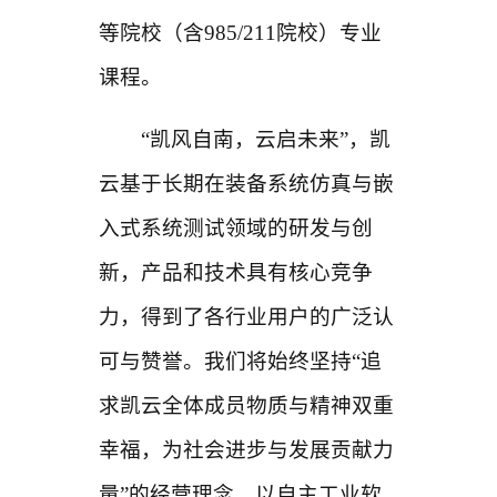
等院校（含
985/211院校）专业
课程。
“凯风自南，云启未来”，凯
云基于长期在装备系统仿真与嵌
入式系统测试领域的研发与创
新，产品和技术具有核心竞争
力，得到了各行业用户的广泛认
可与赞誉。我们将始终坚持“追
求凯云全体成员物质与精神双重
幸福，为社会进步与发展贡献力
量”的经营理念，
以自主工业软