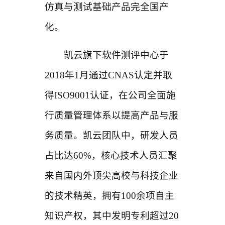
仿真与测试基础产品完全国产
化。
凯云
旗下
软件测评中心于
2018年1月通过CNAS认定并取
得ISO9001认证，在公司全面施
行质量管理体系以提高产品与服
务质量。
凯云团队中，研发人员
占比达
60%，核心技术人员汇聚
来自国内外顶尖高校与科技企业
的技术精英，拥有100
余项
自主
知识产权，其中发明专利超过
20