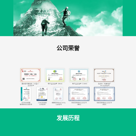
公司荣誉
发展历程