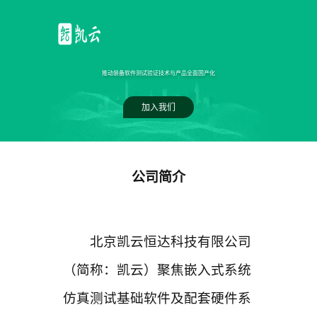
推动装备软件测试验证技术与产品全面国产化
加入我们
公司简介
北京凯云恒达科技有限公司
（简称：凯云）
聚焦
嵌入式系统
仿真测试
基础软件及配套硬件系