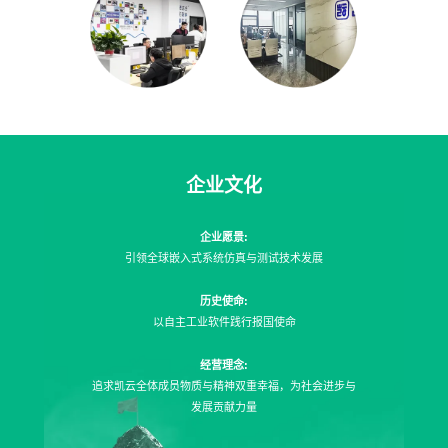
企业文化
企业愿景
:
引领全球嵌入式系统仿真与测试技术发展
历史使命
:
以自主工业软件践行报国使命
经营理念
:
追求凯云全体成员物质与精神双重幸福，为社会进步与
发展贡献力量