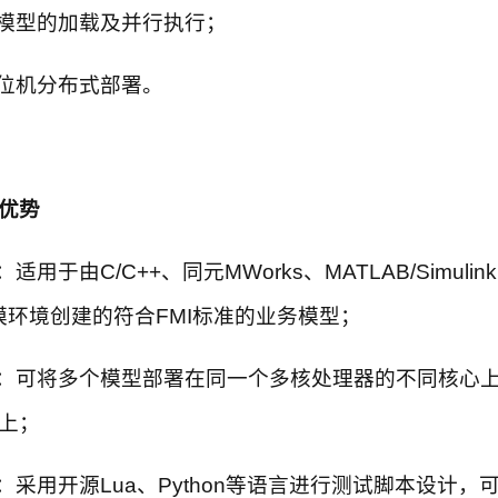
模型的加载及并行执行；
位机分布式部署。
优势
于由C/C++、同元MWorks、MATLAB/Simulink
建模环境创建的符合FMI标准的业务模型；
：可将多个模型部署在同一个多核处理器的不同核心
上；
采用开源Lua、Python等语言进行测试脚本设计，