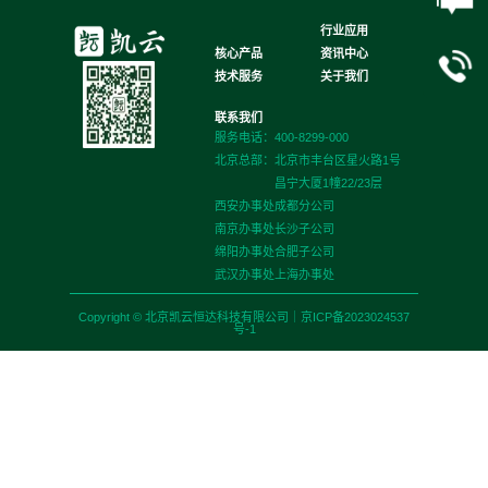
行业应用
核心产品
资讯中心
技术服务
关于我们
联系我们
服务电话：400-8299-000
北京总部：
北京市丰台区星火路1号
昌宁大厦1幢22/23层
西安办事处
成都分公司
南京办事处
长沙子公司
绵阳办事处
合肥子公司
武汉办事处
上海办事处
Copyright © 北京凯云恒达科技有限公司｜
京ICP备2023024537
号-1