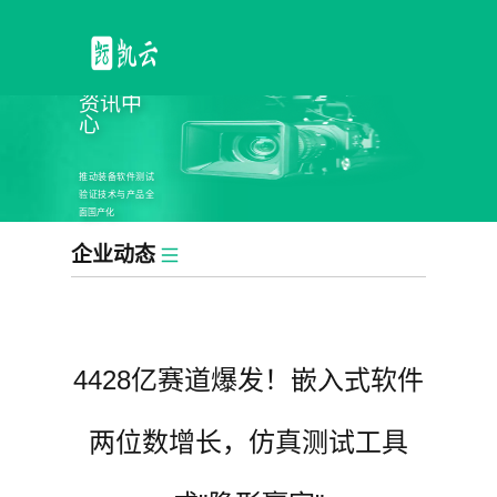
资讯中
心
推动装备软件测试
验证技术与产品全
面国产化
企业动态
4428亿赛道爆发！嵌入式软件
两位数增长，仿真测试工具