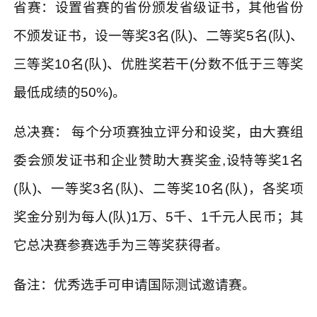
省赛：设置省赛的省份颁发省级证书，其他省份
不颁发证书，设一等奖
3
名
(
队
)
、二等奖
5
名
(
队
)
、
三等奖
10
名
(
队
)
、优胜奖若干
(
分数不低于三等奖
最低成绩的
50%)
。
总决赛：
每个分项赛独立评分和设奖，由大赛组
委会颁发证书和企业赞助大赛奖金
,
设特等奖
1
名
(
队
)
、一等奖
3
名
(
队
)
、二等奖
10
名
(
队
)
，各奖项
奖金分别为每人
(
队
)1
万、
5
千、
1
千元人民币；其
它总决赛参赛选手为三等奖获得者。
备注：优秀选手可申请国际测试邀请赛。