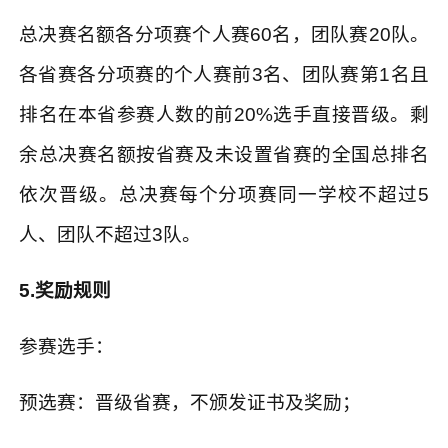
总决赛名额各分项赛个人赛
60
名，团队赛
20
队。
各省赛各分项赛的个人赛前
3
名、团队赛第
1
名且
排名在本省参赛人数的前
20%
选手直接晋级。剩
余总决赛名额按省赛及未设置省赛的全国总排名
依次晋级。总决赛每个分项赛同一学校不超过
5
人、团队不超过
3
队。
5.
奖励规则
参赛选手：
预选赛：晋级省赛，不颁发证书及奖励；