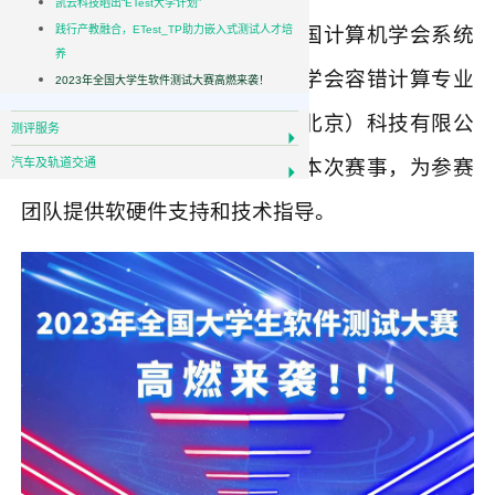
凯云科技晒出“ETest大学计划”
学会软件工程专业委员会、中国计算机学会系统
践行产教融合，ETest_TP助力嵌入式测试人才培
养
软件专业委员会、中国计算机学会容错计算专业
2023年全国大学生软件测试大赛高燃来袭！
委员会联合主办。凯云联创（北京）科技有限公
测评服务
汽车及轨道交通
司作为重要协办单位参与组织本次赛事，为参赛
团队提供软硬件支持和技术指导。