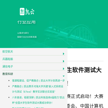
行业应用
以需求为牵引
赋能行业企业创新发展
航空航天
教育科研
兵器船舶
通信电子
预告
| 2023
年全国大学生软件测试大
教育科研
强课程建设、促产教融合 | 凯云大学计划再进一步
赛高燃来袭！
产教融合 | 凯云携手河海大学共建“嵌入式系统设
计与测试（ETest）教学实训联合实验室”
2023
年全国大学生软件测试大赛正式启动！大赛
八年奋进，砥砺深耕 | 凯云科技连续8届助力“凯云
杯”全国大学生软件测试大赛成功举办！
由全国大学生软件测试大赛组委会、中国计算机