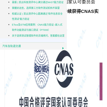
接受并顺利通过中国合格评定国家认可委员会
喜报 | 凯云科技测评中心满分通过NAST能力验证
掌握好这些，选择第三方软件测试机构不踩雷
（CNAS）认证资质复评审，
持续获得
CNAS实
权威认证 | 凯云测评中心圆满通过“软件信息安全
性测试”能力验证
验室认可证书。
ETest及STM应用案例：CNAS能力验证--嵌入式
软件功能测试与接口测试（PT008）
关于选择测试管理软件的灵魂拷问，答案都在这里
汽车及轨道交通