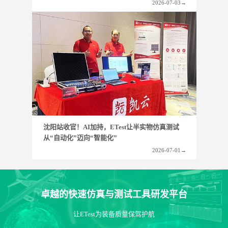
兵器船舶
2026-07-03
→
通信电子
教育科研
测评服务
汽车及轨道交通
沈阳站收官！AI加持，ETest让半实物仿真测试
从“自动化”迈向“智能化”
2026-07-01
→
卓越的快速仿真与测试工具研发平台
让ETest为装备质量保驾护航